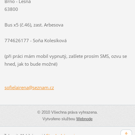
Brno - Lesná
63800
Bus x5 (č.46), zast. Arbesova
774626177 - Soňa Kolesíková
(při práci mám mobil vypnutý, zašlete prosím SMS, ozvu se
hned, jak to bude možné)
sofielai
rena@sez
nam.cz
© 2010 Všechna práva vyhrazena.
Vytvořeno službou
Webnode