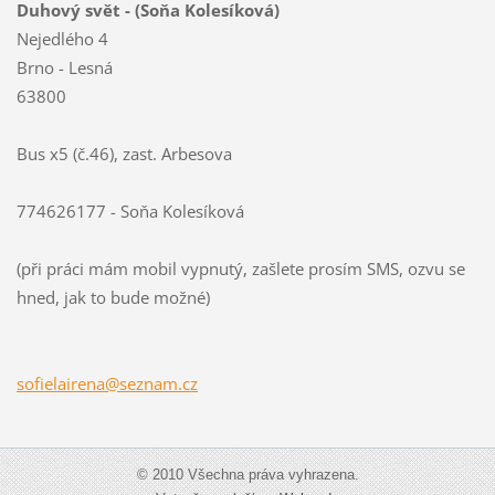
Duhový svět - (Soňa Kolesíková)
Nejedlého 4
Brno - Lesná
63800
Bus x5 (č.46), zast. Arbesova
774626177 - Soňa Kolesíková
(při práci mám mobil vypnutý, zašlete prosím SMS, ozvu se
hned, jak to bude možné)
sofielai
rena@sez
nam.cz
© 2010 Všechna práva vyhrazena.